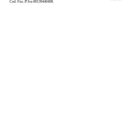
Cod. Fisc./P.Iva 00139440408.