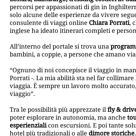
percorsi per appassionati di gin in Inghilte
solo alcune delle esperienze da vivere segue
consulente di viaggi online
Chiara Porrati
, 
inglese ha ideato itinerari completi e person
All’interno del portale si trova una
program
bambini, a coppie, a persone che amano viag
“Ognuno di noi concepisce il viaggio in man
Porrati -. La mia abilità sta nel far collimar
viaggia. È sempre un lavoro molto accurato
viaggio”.
Tra le possibilità più apprezzate il
fly & driv
poter esplorare in autonomia, ma anche
to
esperienziali
con escursioni. E poi tante sol
hotel più tradizionali o alle
dimore storiche