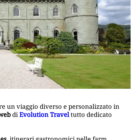
vere un viaggio diverso e personalizzato in
 web
di
Evolution Travel
tutto dedicato
les
, itinerari gastronomici nelle farm,