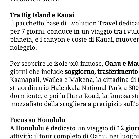
Tra Big Island e Kauai
Il pacchetto base di Evolution Travel dedica
per 7 giorni, conduce in un viaggio tra i vulc
pianeta, e i canyon e coste di Kauai, muoven
noleggio.
Per scoprire le isole più famose,
Oahu e Ma
giorni che include
soggiorno, trasferimento
Kaanapali, Wailea e Makena, la cittadina di L
straordinario Haleakala National Park a 300
dormiente, e poi la Hana Road, la famosa st
mozzafiato della scogliera a precipizio sull'
Focus su Honolulu
A
Honolulu
è dedicato un viaggio di
12 gior
attività: il tour completo di Oahu, nei luogh