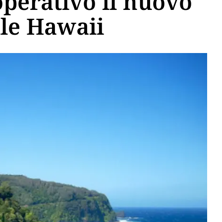
operativo il nuovo
lle Hawaii