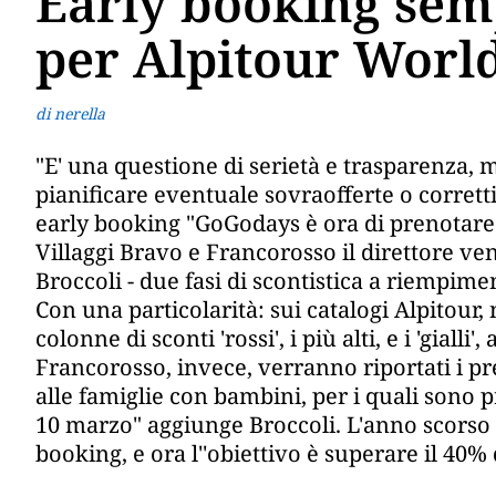
Early booking semp
per Alpitour World
di nerella
"E' una questione di serietà e trasparenza,
pianificare eventuale sovraofferte o corret
early booking "GoGodays è ora di prenotare - 
Villaggi Bravo e Francorosso il direttore v
Broccoli - due fasi di scontistica a riempime
Con una particolarità: sui catalogi Alpitour,
colonne di sconti 'rossi', i più alti, e i 'gialli
Francorosso, invece, verranno riportati i p
alle famiglie con bambini, per i quali sono p
10 marzo" aggiunge Broccoli. L'anno scorso 
booking, e ora l''obiettivo è superare il 40% d