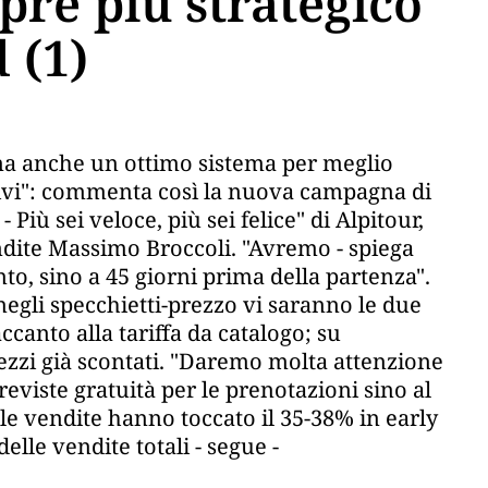
re più strategico
 (1)
 ma anche un ottimo sistema per meglio
tivi": commenta così la nuova campagna di
Più sei veloce, più sei felice" di Alpitour,
endite Massimo Broccoli. "Avremo - spiega
nto, sino a 45 giorni prima della partenza".
 negli specchietti-prezzo vi saranno le due
', accanto alla tariffa da catalogo; su
rezzi già scontati. "Daremo molta attenzione
reviste gratuità per le prenotazioni sino al
le vendite hanno toccato il 35-38% in early
elle vendite totali - segue -