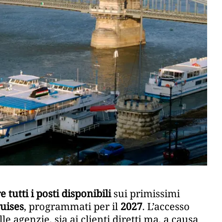
e tutti i posti disponibili
sui primissimi
ruises
, programmati per il
2027
. L’accesso
le agenzie, sia ai clienti diretti ma, a causa