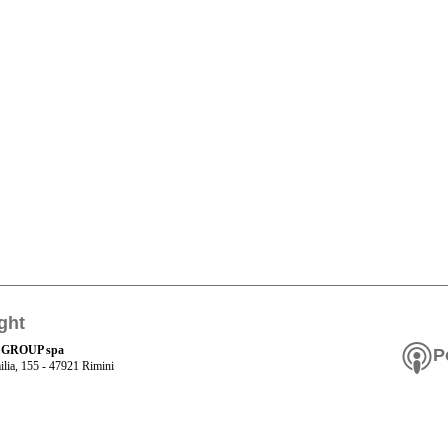
ght
 GROUP spa
P
ilia, 155 - 47921 Rimini