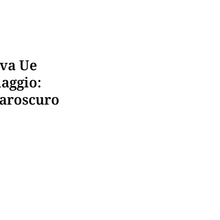
iva Ue
iaggio:
iaroscuro