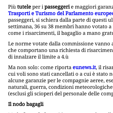
Più
tutele
per i
passeggeri
e maggiori garanzi
Trasporti e Turismo del Parlamento europe
passeggeri, si schiera dalla parte di questi u
settimana, 36 su 38 membri hanno votato a f
come i risarcimenti, il bagaglio a mano gratu
Le norme votate dalla commissione vanno a r
che comportano una richiesta di risarcimento
di innalzare il limite a 4.ù
Ma non solo: come riporta
eunews.it
, il ri
cui voli sono stati cancellati o a cui è stat
alcune garanzie per le compagnie aeree, ese
naturali, guerra, condizioni meteorologiche
(esclusi gli scioperi del personale delle com
Il nodo bagagli