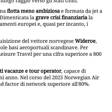
 lungo raggio verso gli Stati Uniti.
una
flotta meno ambiziosa
e formata da jet a
Dimenticata la
grave crisi finanziaria
la
gamenti europei e, quasi per incanto, i
cquisizione del vettore norvegese
Wideroe
,
ccole basi aeroportuali scandinave. Per
Leisure Travel per una cifra superiore a 800
ti vacanze e tour operator
, capace di
gni anno. Nel corso del 2025 Norwegian Air
ad factor di network superiore all'80%.