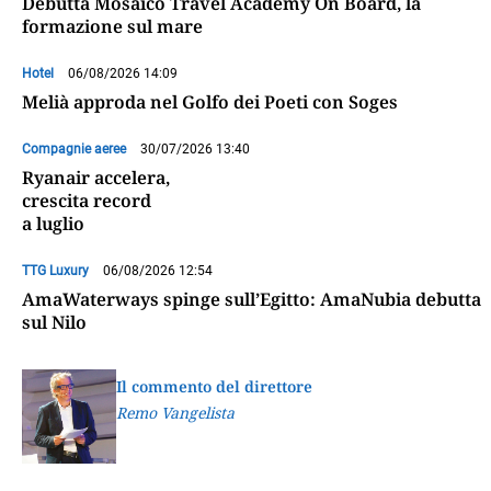
Debutta Mosaico Travel Academy On Board, la
formazione sul mare
Hotel
06/08/2026 14:09
Melià approda nel Golfo dei Poeti con Soges
Compagnie aeree
30/07/2026 13:40
Ryanair accelera,
crescita record
a luglio
TTG Luxury
06/08/2026 12:54
AmaWaterways spinge sull’Egitto: AmaNubia debutta
sul Nilo
Il commento del direttore
Remo Vangelista