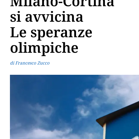
Milano-Cortina
si avvicina
Le speranze
olimpiche
di Francesco Zucco