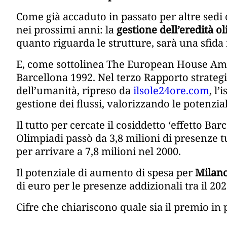
Come già accaduto in passato per altre sedi o
nei prossimi anni: la
gestione dell’eredità o
quanto riguarda le strutture, sarà una sfida
E, come sottolinea The European House Ambr
Barcellona 1992. Nel terzo Rapporto strategi
dell’umanità, ripreso da
ilsole24ore.com
, l’
gestione dei flussi, valorizzando le potenziali
Il tutto per cercate il cosiddetto ‘effetto Barc
Olimpiadi passò da 3,8 milioni di presenze tu
per arrivare a 7,8 milioni nel 2000.
Il potenziale di aumento di spesa per
Milano
di euro per le presenze addizionali tra il 2027
Cifre che chiariscono quale sia il premio in 