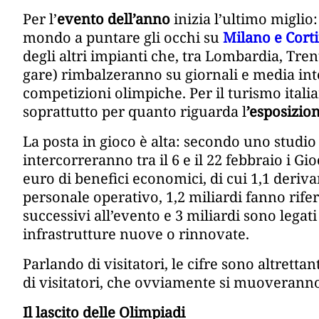
Per l’
evento dell’anno
inizia l’ultimo miglio:
mondo a puntare gli occhi su
Milano e Cort
degli altri impianti che, tra Lombardia, Tre
gare) rimbalzeranno su giornali e media inter
competizioni olimpiche. Per il turismo italia
soprattutto per quanto riguarda l
’esposizio
La posta in gioco è alta: secondo uno studio
intercorreranno tra il 6 e il 22 febbraio i G
euro di benefici economici, di cui 1,1 deriva
personale operativo, 1,2 miliardi fanno rifer
successivi all’evento e 3 miliardi sono legati 
infrastrutture nuove o rinnovate.
Parlando di visitatori, le cifre sono altretta
di visitatori, che ovviamente si muoveranno 
Il lascito delle Olimpiadi