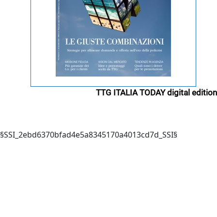
TTG ITALIA TODAY digital edition
§SSI_2ebd6370bfad4e5a8345170a4013cd7d_SSI§