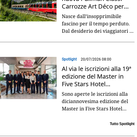
Carrozze Art Déco per
viaggi di lusso
Nasce dall’insopprimibile
fascino per il tempo perduto.
Dal desiderio dei viaggiatori di
sentirsi destinatari di
un’esperienza esclusiva da
vivere in lentezza.
...
Spotlight
20/07/2026 08:00
Al via le iscrizioni alla 19ª
edizione del Master in
Five Stars Hotel
Management
Sono aperte le iscrizioni alla
diciannovesima edizione del
Master in Five Stars Hotel
Management, firmato Hotel
Business School by Forte
Tutto Spotlight
Village in collaborazione
...