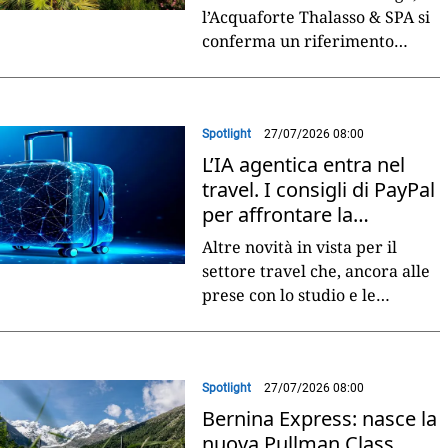
l’Acquaforte Thalasso & SPA si
conferma un riferimento
internazionale nel segmento
wellness di lusso, grazie a un
approccio
...
Spotlight
27/07/2026 08:00
L’IA agentica entra nel
travel. I consigli di PayPal
per affrontare la
transizione
Altre novità in vista per il
settore travel che, ancora alle
prese con lo studio e le
possibili applicazioni dell’IA
generativa, si trova adesso a
fare
...
Spotlight
27/07/2026 08:00
Bernina Express: nasce la
nuova Pullman Class.