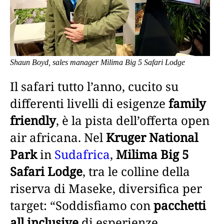
Shaun Boyd, sales manager Milima Big 5 Safari Lodge
Il safari tutto l’anno, cucito su
differenti livelli di esigenze
family
friendly
, è la pista dell’offerta open
air africana. Nel
Kruger National
Park
in
Sudafrica
,
Milima Big 5
Safari Lodge
, tra le colline della
riserva di Maseke, diversifica per
target: “Soddisfiamo con
pacchetti
all inclusive
di esperienze,