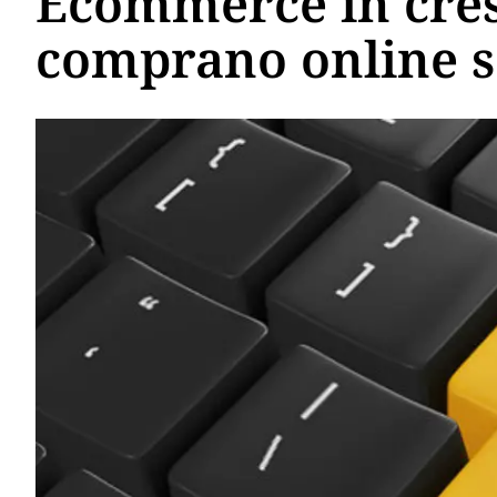
Ecommerce in cresci
comprano online so