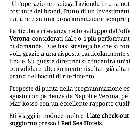
“Un’operazione - spiega l’azienda in una nota 
costante del brand, frutto di un investimento 
italiane e su una programmazione sempre pi
Particolare rilevanza nello sviluppo dell’offe
Verona
, considerati dal t.o. i più performan
di domanda. Due basi strategiche che si con
voli, grazie a una risposta particolarmente s
finale. Su queste direttrici si concentra un’a
consolidare ulteriormente risultati già altam
brand nei bacini di riferimento.
Proposte di punta della programmazione esti
agosto con partenze da Napoli e Verona, pen
Mar Rosso con un eccellente rapporto quali
Eti Viaggi introduce inoltre i
l late check-ou
soggiorno
presso i
Red Sea Hotels
.