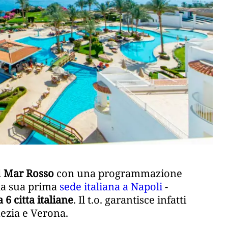
l
Mar Rosso
con una programmazione
la sua prima
sede italiana a Napoli
-
 6 citta italiane
. Il t.o. garantisce infatti
ezia e Verona.