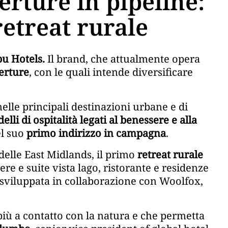
erture in pipeline:
retreat rurale
u Hotels.
Il brand, che attualmente opera
erture
, con le quali intende diversificare
elle principali destinazioni urbane e di
lli di ospitalità legati al benessere e alla
el suo
primo indirizzo in campagna
.
 delle East Midlands, il primo
retreat rurale
e e suite vista lago, ristorante e residenze
ri sviluppata in collaborazione con Woolfox,
 più a contatto con la natura e che permetta