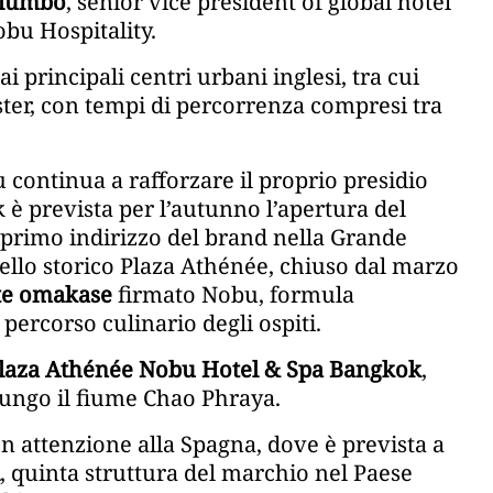
alumbo
, senior vice president of global hotel
u Hospitality.
i principali centri urbani inglesi, tra cui
r, con tempi di percorrenza compresi tra
 continua a rafforzare il proprio presidio
 è prevista per l’autunno l’apertura del
 primo indirizzo del brand nella Grande
dello storico Plaza Athénée, chiuso dal marzo
te omakase
firmato Nobu, formula
 percorso culinario degli ospiti.
laza Athénée Nobu Hotel & Spa Bangkok
,
 lungo il fiume Chao Phraya.
n attenzione alla Spagna, dove è prevista a
, quinta struttura del marchio nel Paese