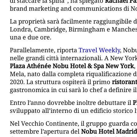
di staccare la spina”, ha spiegato
Rachael P
brand marketing and communications di Nob
La proprietà sarà facilmente raggiungibile da
Londra, Cambridge, Birmingham e Mancheste
una e due ore.
Parallelamente, riporta
Travel Weekly
, Nobu
nelle grandi città internazionali. A New York
Plaza Athénée Nobu Hotel & Spa New York
,
Mela, nato dalla completa riqualificazione 
2020. La struttura ospiterà il primo
ristoran
gastronomica in cui sarà lo chef a definire il
Entro l’anno dovrebbe inoltre debuttare il
P
sviluppato all’interno di un edificio storico
Nel Vecchio Continente, il gruppo guarda co
settembre l’apertura del
Nobu Hotel Madrid