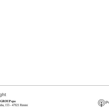
ght
 GROUP spa
P
ilia, 155 - 47921 Rimini