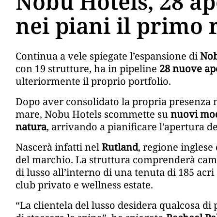
Nobu Hotels, 28 ap
nei piani il primo 
Continua a vele spiegate l’espansione di
Nob
con 19 strutture, ha in pipeline
28 nuove ap
ulteriormente il proprio portfolio.
Dopo aver consolidato la propria presenza n
mare, Nobu Hotels scommette su
nuovi mode
natura
, arrivando a pianificare l’apertura d
Nascerà infatti nel
Rutland
, regione inglese
del marchio. La struttura comprenderà camer
di lusso all’interno di una tenuta di 185 ac
club privato e wellness estate.
“La clientela del lusso desidera qualcosa di