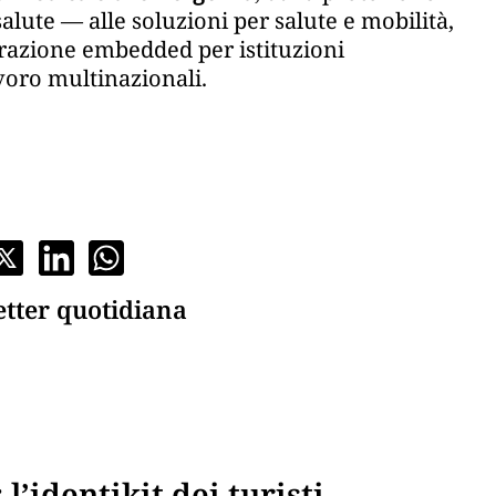
salute — alle soluzioni per salute e mobilità,
urazione embedded per istituzioni
avoro multinazionali.
etter quotidiana
l’identikit dei turisti