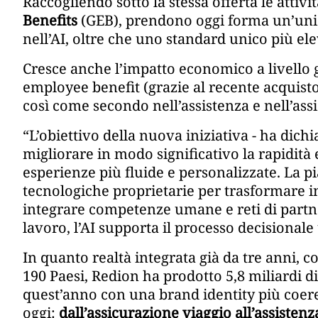
Raccogliendo sotto la stessa offerta le attivi
Benefits
(GEB), prendono oggi forma un’unica
nell’AI, oltre che uno standard unico più ele
Cresce anche l’impatto economico a livello 
employee benefit (grazie al recente acquist
così come secondo nell’assistenza e nell’assi
“L’obiettivo della nuova iniziativa - ha dich
migliorare in modo significativo la rapidità 
esperienze più fluide e personalizzate. La p
tecnologiche proprietarie per trasformare in
integrare competenze umane e reti di partner
lavoro, l’AI supporta il processo decisionale
In quanto realtà integrata già da tre anni, co
190 Paesi, Redion ha prodotto 5,8 miliardi d
quest’anno con una brand identity più coer
oggi:
dall’assicurazione viaggio all’assiste