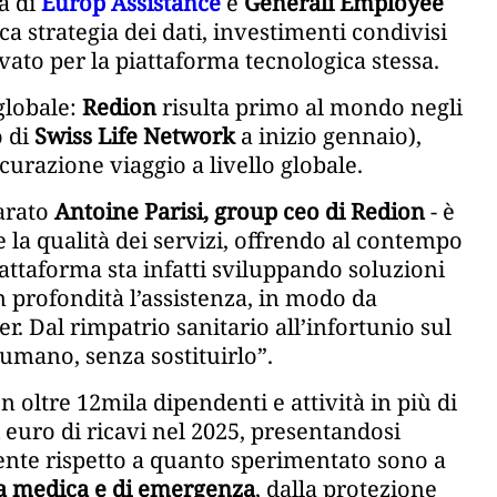
tà di
Europ Assistance
e
Generali Employee
 strategia dei dati, investimenti condivisi
vato per la piattaforma tecnologica stessa.
globale:
Redion
risulta primo al mondo negli
o di
Swiss Life Network
a inizio gennaio),
curazione viaggio a livello globale.
iarato
Antoine Parisi, group ceo di Redion
- è
e la qualità dei servizi, offrendo al contempo
iattaforma sta infatti sviluppando soluzioni
 profondità l’assistenza, in modo da
. Dal rimpatrio sanitario all’infortunio sul
 umano, senza sostituirlo”.
n oltre 12mila dipendenti e attività in più di
i euro di ricavi nel 2025, presentandosi
ente rispetto a quanto sperimentato sono a
nza medica e di emergenza
, dalla protezione