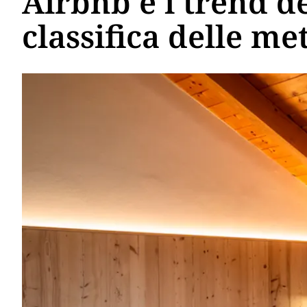
Airbnb e i trend de
classifica delle me