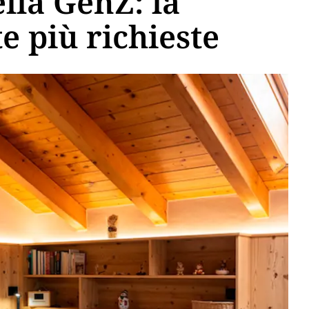
lla GenZ: la
te più richieste