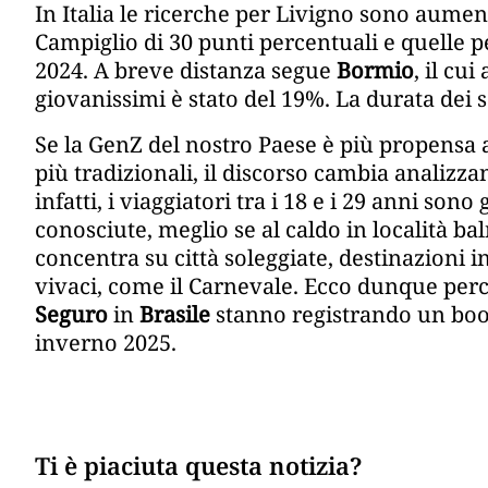
In Italia le ricerche per Livigno sono aume
Campiglio di 30 punti percentuali e quelle pe
2024. A breve distanza segue
Bormio
, il cu
giovanissimi è stato del 19%. La durata dei s
Se la GenZ del nostro Paese è più propensa a
più tradizionali, il discorso cambia analizza
infatti, i viaggiatori tra i 18 e i 29 anni son
conosciute, meglio se al caldo in località baln
concentra su città soleggiate, destinazioni i
vivaci, come il Carnevale. Ecco dunque per
Seguro
in
Brasile
stanno registrando un boom
inverno 2025.
Ti è piaciuta questa notizia?