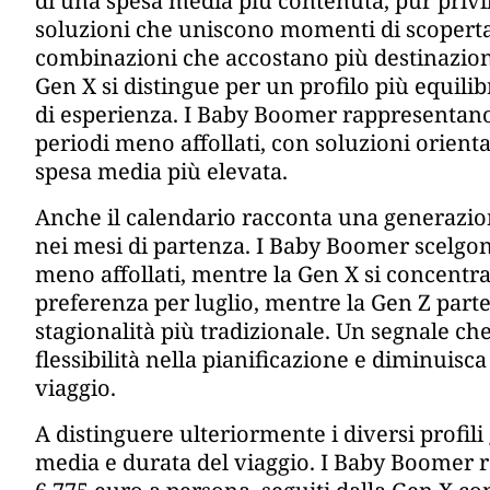
di una spesa media più contenuta, pur privil
soluzioni che uniscono momenti di scoperta 
combinazioni che accostano più destinazioni
Gen X si distingue per un profilo più equilibr
di esperienza. I Baby Boomer rappresentano
periodi meno affollati, con soluzioni orienta
spesa media più elevata.
Anche il calendario racconta una generazio
nei mesi di partenza. I Baby Boomer scelgono
meno affollati, mentre la Gen X si concentr
preferenza per luglio, mentre la Gen Z par
stagionalità più tradizionale. Un segnale ch
flessibilità nella pianificazione e diminuisc
viaggio.
A distinguere ulteriormente i diversi profi
media e durata del viaggio. I Baby Boomer re