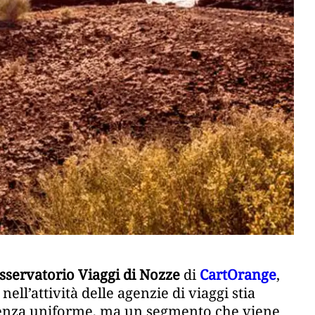
osservatorio Viaggi di Nozze
di
CartOrange
,
ll’attività delle agenzie di viaggi stia
enza uniforme, ma un segmento che viene