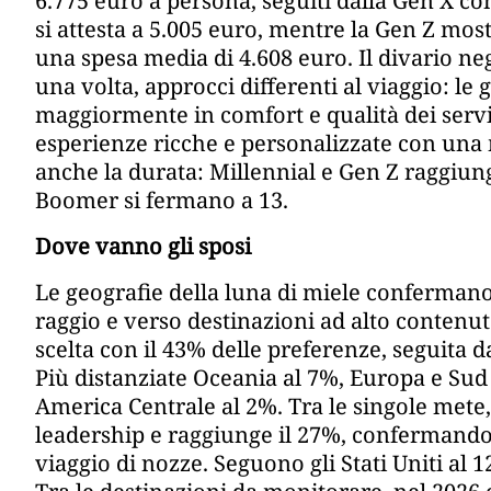
6.775 euro a persona, seguiti dalla Gen X co
si attesta a 5.005 euro, mentre la Gen Z mo
una spesa media di 4.608 euro. Il divario ne
una volta, approcci differenti al viaggio: l
maggiormente in comfort e qualità dei servi
esperienze ricche e personalizzate con una
anche la durata: Millennial e Gen Z raggiu
Boomer si fermano a 13.
Dove vanno gli sposi
Le geografie della luna di miele conferman
raggio e verso destinazioni ad alto contenuto
scelta con il 43% delle preferenze, seguita d
Più distanziate Oceania al 7%, Europa e Sud
America Centrale al 2%. Tra le singole mete,
leadership e raggiunge il 27%, confermandosi
viaggio di nozze. Seguono gli Stati Uniti al 