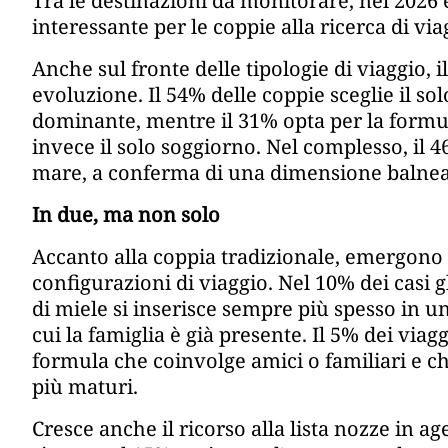
Tra le destinazioni da monitorare, nel 2026
interessante per le coppie alla ricerca di via
Anche sul fronte delle tipologie di viaggio, 
evoluzione. Il 54% delle coppie sceglie il so
dominante, mentre il 31% opta per la formul
invece il solo soggiorno. Nel complesso, il
mare, a conferma di una dimensione balnear
In due, ma non solo
Accanto alla coppia tradizionale, emergon
configurazioni di viaggio. Nel 10% dei casi gl
di miele si inserisce sempre più spesso in un
cui la famiglia è già presente. Il 5% dei vi
formula che coinvolge amici o familiari e ch
più maturi.
Cresce anche il ricorso alla lista nozze in a