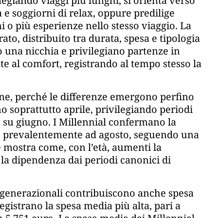
egiando viaggi più lunghi, si orienta verso
e soggiorni di relax, oppure predilige
 o più esperienze nello stesso viaggio. La
ato, distribuito tra durata, spesa e tipologia
 una nicchia e privilegiano partenze in
te al comfort, registrando al tempo stesso la
ne, perché le differenze emergono perfino
 soprattutto aprile, privilegiando periodi
a su giugno. I Millennial confermano la
te prevalentemente ad agosto, seguendo una
e mostra come, con l’età, aumenti la
a la dipendenza dai periodi canonici di
li generazionali contribuiscono anche spesa
gistrano la spesa media più alta, pari a