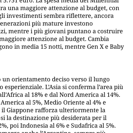
n 5.751 euro. La spesa media dei Millennial
stra una maggiore attenzione al budget, con
gli investimenti sembra riflettere, ancora
e generazioni più mature investono
zi, mentre i più giovani puntano a costruire
 maggiore attenzione al budget. Cambia
ngono in media 15 notti, mentre Gen X e Baby
o un orientamento deciso verso il lungo
 esperienziale. L’Asia si conferma l’area più
all’Africa al 18% e dal Nord America al 14%.
 America al 5%, Medio Oriente al 4% e
 il Giappone rafforza ulteriormente la
 la destinazione più desiderata per il
12%, poi Indonesia al 6% e Sudafrica al 5%.