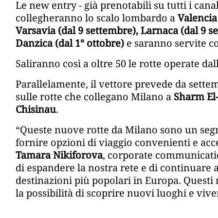
Le new entry - già prenotabili su tutti i can
collegheranno
lo scalo lombardo a
Valencia 
Varsavia (dal 9 settembre), Larnaca (dal 9 s
Danzica (dal 1° ottobre)
e saranno servite c
Saliranno così a oltre 50 le rotte operate da
Parallelamente, il vettore prevede da sette
sulle rotte che collegano Milano a
Sharm El-
Chisinau
.
“Queste nuove rotte da Milano sono un seg
fornire opzioni di viaggio convenienti e acce
Tamara Nikiforova
, corporate communicatio
di espandere la nostra rete e di continuare 
destinazioni più popolari in Europa. Questi 
la possibilità di scoprire nuovi luoghi e viv