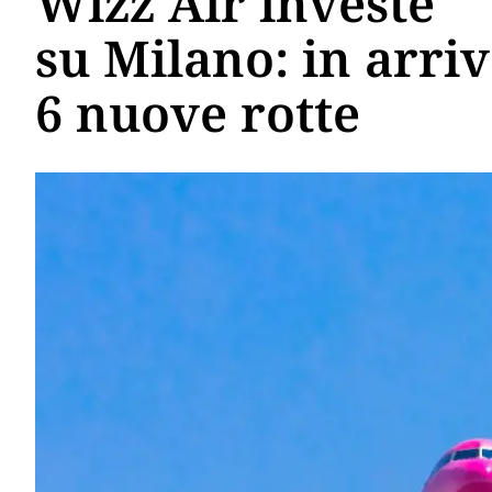
Wizz Air investe
su Milano: in arri
6 nuove rotte