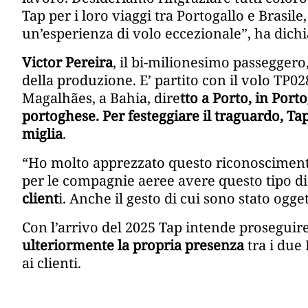
Tap per i loro viaggi tra Portogallo e Brasile
un’esperienza di volo eccezionale”, ha dich
Victor Pereira
, il bi-milionesimo passeggero
della produzione. E’ partito con il volo TP0
Magalhães, a Bahia, dire
tto a Porto, in Port
portoghese. Per festeggiare il traguardo, T
miglia
.
“Ho molto apprezzato questo riconoscimento
per le compagnie aeree avere questo tipo d
client
i. Anche il gesto di cui sono stato ogge
Con l’arrivo del 2025 Tap intende proseguire
ulteriormente la propria presenza
tra i due
ai clienti.