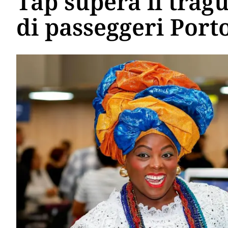
Tap supera il trag
di passeggeri Porto