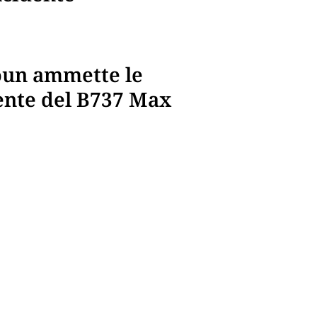
houn ammette le
dente del B737 Max