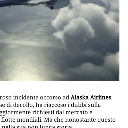
oroso incidente occorso ad
Alaska Airlines
,
se di decollo, ha riacceso i dubbi sulla
giormente richiesti dal mercato e
le flotte mondiali. Ma che nonostante questo
 nella sua non lunga storia.