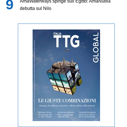
AmaWaterways spinge sull’Egitto: AmaNubia
debutta sul Nilo