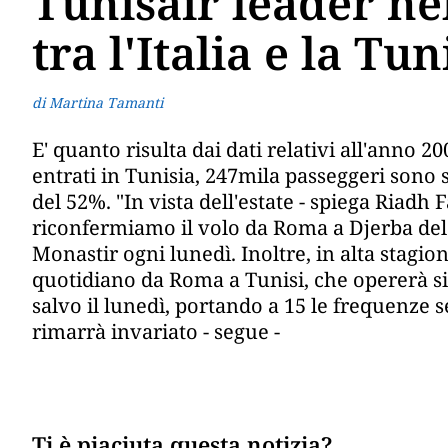
Tunisair leader ne
tra l'Italia e la Tun
di Martina Tamanti
E' quanto risulta dai dati relativi all'anno 2
entrati in Tunisia, 247mila passeggeri sono s
del 52%. "In vista dell'estate - spiega Riadh F
riconfermiamo il volo da Roma a Djerba del 
Monastir ogni lunedì. Inoltre, in alta stag
quotidiano da Roma a Tunisi, che opererà sia 
salvo il lunedì, portando a 15 le frequenze 
rimarrà invariato - segue -
Ti è piaciuta questa notizia?