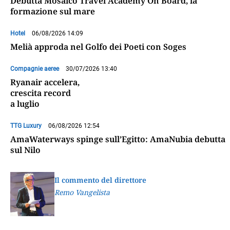
Debutta Mosaico Travel Academy On Board, la
formazione sul mare
Hotel
06/08/2026 14:09
Melià approda nel Golfo dei Poeti con Soges
Compagnie aeree
30/07/2026 13:40
Ryanair accelera,
crescita record
a luglio
TTG Luxury
06/08/2026 12:54
AmaWaterways spinge sull’Egitto: AmaNubia debutta
sul Nilo
Il commento del direttore
Remo Vangelista