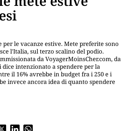
lle mete estive
esi
ie per le vacanze estive. Mete preferite sono
e l'Italia, sul terzo scalino del podio.
a commissionata da VoyagerMoinsCher.com, da
i dice intenzionato a spendere per la
re il 16% avrebbe in budget fra i 250 e i
ebbe invece ancora idea di quanto spendere