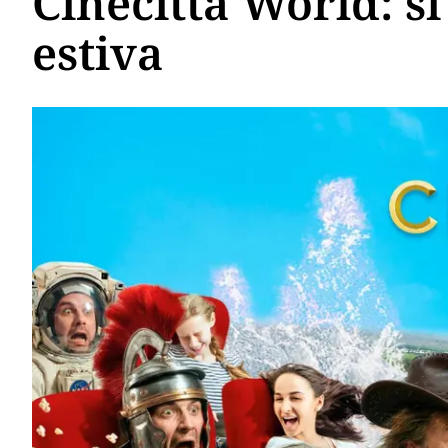
Cinecittà World: si
estiva