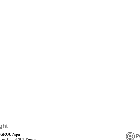
ght
 GROUP spa
P
ilia, 155 - 47921 Rimini