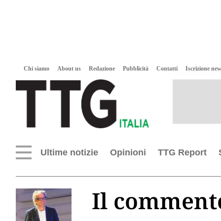
Chi siamo
About us
Redazione
Pubblicità
Contatti
Iscrizione new
Ultime notizie
Opinioni
TTG Report
Il commento