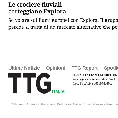
Le crociere fluviali
corteggiano Explora
Scivolare sui fiumi europei con Explora. Il grupp
perché si tratta di un mercato alternativo che p
Ultime Notizie
Opinioni
TTG Report
Spotli
© 2023 ITALIAN EXHIBITION
sede legale e amministrativa: Via Em
Cod. Fisc./P.Iva 00139440408.
Chi siamo
About us
Redazione
Pubblicità
Contatti
Iscrizione newsletter
A