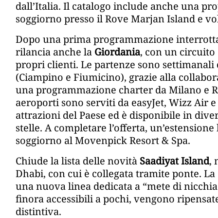
dall’Italia. Il catalogo include anche una p
soggiorno presso il Rove Marjan Island e vol
Dopo una prima programmazione interrotta 
rilancia anche la
Giordania
, con un circuito
propri clienti. Le partenze sono settimanal
(Ciampino e Fiumicino), grazie alla collab
una programmazione charter da Milano e Rom
aeroporti sono serviti da easyJet, Wizz Air e 
attrazioni del Paese ed è disponibile in dive
stelle. A completare l’offerta, un’estensione
soggiorno al Movenpick Resort & Spa.
Chiude la lista delle novità
Saadiyat Island
,
Dhabi, con cui è collegata tramite ponte. La
una nuova linea dedicata a “mete di nicchia p
finora accessibili a pochi, vengono ripens
distintiva.