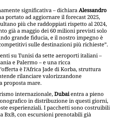
mamente significativa – dichiara
Alessandro
 ha portato ad aggiornare il forecast 2025,
sultano più che raddoppiati rispetto al 2024,
to già a maggio dei 60 milioni previsti solo
ando grande fiducia, e il nostro impegno è
competitivi sulle destinazioni più richieste”.
nti su Tunisi da sette aeroporti italiani –
ania e Palermo – e una ricca
erta è l’Africa Jade di Korba, struttura
intende rilanciare valorizzandone
lla proposta mare.
urismo internazionale,
Dubai
entra a pieno
onografico in distribuzione in questi giorni,
e esperienziali. I pacchetti sono costruibili
ma BxB, con escursioni prenotabili già