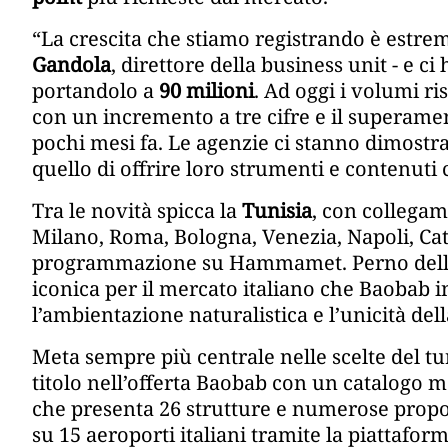
“La crescita che stiamo registrando è estre
Gandola
, direttore della business unit - e ci
portandolo a
90 milioni
. Ad oggi i volumi ri
con un incremento a tre cifre e il superamen
pochi mesi fa. Le agenzie ci stanno dimostr
quello di offrire loro strumenti e contenuti 
Tra le novità spicca la
Tunisia
, con collegame
Milano, Roma, Bologna, Venezia, Napoli, Cat
programmazione su Hammamet. Perno dell’off
iconica per il mercato italiano che Baobab 
l’ambientazione naturalistica e l’unicità de
Meta sempre più centrale nelle scelte del t
titolo nell’offerta Baobab con un catalogo m
che presenta 26 strutture e numerose propost
su 15 aeroporti italiani tramite la piattafor