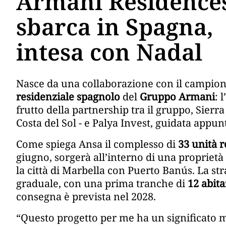
Armani Residence
sbarca in Spagna,
intesa con Nadal
Nasce da una collaborazione con il campion
residenziale spagnolo
del
Gruppo Armani
: l’
frutto della partnership tra il gruppo, Sierr
Costa del Sol - e Palya Invest, guidata appu
Come spiega Ansa il complesso di
33 unità r
giugno, sorgerà all’interno di una proprietà p
la città di Marbella con Puerto Banús. La st
graduale, con una prima tranche di
12 abita
consegna è prevista nel 2028.
“Questo progetto per me ha un significato m