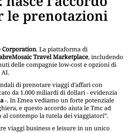
 nasce l’accordo
r le prenotazioni
e Corporation
. La piattaforma di
abreMosaic Travel Marketplace
, includendo
enuti delle compagnie low-cost e opzioni di
 AI.
endali di prenotare viaggi d’affari con
to da 1.000 miliardi di dollari - evidenzia
da
-. In Emea vediamo un forte potenziale
ghiera, e questo accordo aiuta le Tmc ad
 al contempo la tutela dei viaggiatori”.
re viaggi business e leisure in un unico