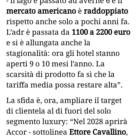
- il lago è passato ad averne 6 e il
mercato americano
è
raddoppiato
rispetto anche solo a pochi anni fa.
L’adr è passata da
1100 a 2200 euro
e si è allungata anche la
stagionalità: ora gli hotel stanno
aperti 9 o 10 mesi l’anno. La
scarsità di prodotto fa sì che la
tariffa media possa restare alta”.
La sfida è, ora, ampliare il target
di clientela al di fuori del solo
segmento luxury: “Nel 2028 aprirà
Accor - sottolinea
Ettore Cavallino
,