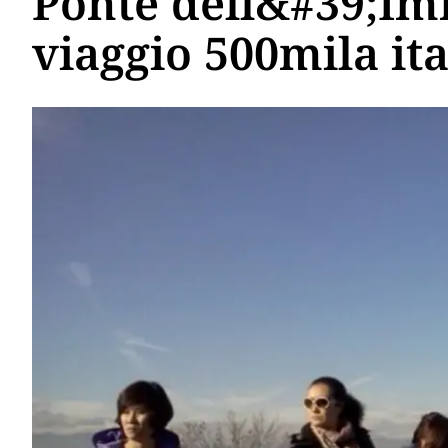
Ponte dell&#39;Im
viaggio 500mila ita