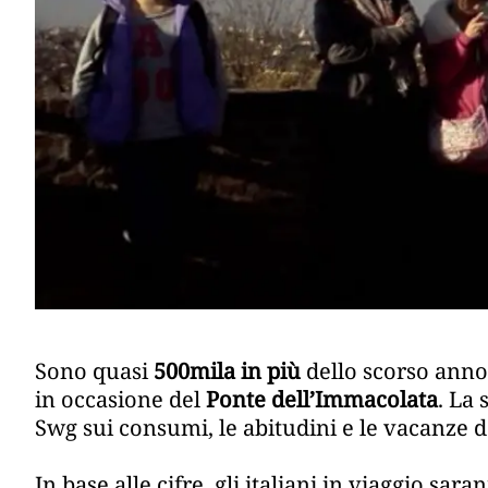
Sono quasi
500mila in più
dello scorso anno 
in occasione del
Ponte dell’Immacolata
. La
Swg sui consumi, le abitudini e le vacanze de
In base alle cifre, gli italiani in viaggio sar