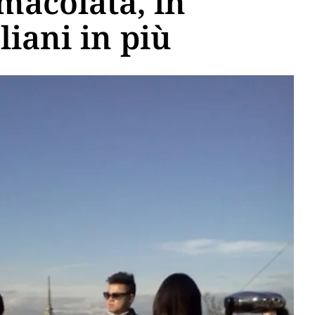
macolata, in
liani in più