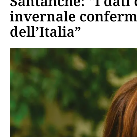
Santanchè: “I dati 
invernale conferma
dell’Italia”