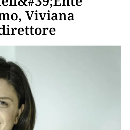
dell&#39;Ente
smo, Viviana
direttore