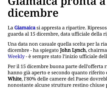
Giamaica pronta a r
dicembre
La
Giamaica
si appresta a ripartire. Ripresos
guarda al 15 dicembre, data ufficiale della ri
Una data non casuale quella scelta per la riap
dicembre - ha spiegato
John Lynch
, chairma
Weekly
- è sempre stato l’inizio ufficiale de
Per il 15 dicembre buona parte dell’offerta r
hanno già aperto e secondo quanto riferito da
White
, l’80% delle camere del Paese dovrebb
nonostante alcune strutture restino chiuse p