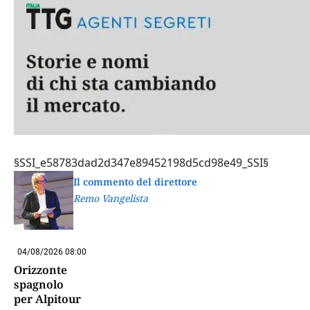
§SSI_e58783dad2d347e89452198d5cd98e49_SSI§
Il commento del direttore
Remo Vangelista
04/08/2026 08:00
Orizzonte
spagnolo
per Alpitour