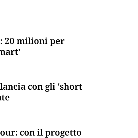
: 20 milioni per
mart’
ancia con gli 'short
ate
our: con il progetto