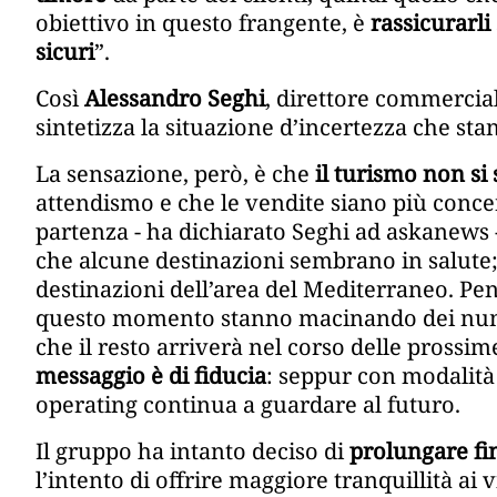
obiettivo in questo frangente, è
rassicurarli
sicuri
”.
Così
Alessandro Seghi
, direttore commercia
sintetizza la situazione d’incertezza che st
La sensazione, però, è che
il turismo non si
attendismo e che le vendite siano più concent
partenza - ha dichiarato Seghi ad askanew
che alcune destinazioni sembrano in salute;
destinazioni dell’area del Mediterraneo. Pen
questo momento stanno macinando dei num
che il resto arriverà nel corso delle prossi
messaggio è di fiducia
: seppur con modalità
operating continua a guardare al futuro.
Il gruppo ha intanto deciso di
prolungare fi
l’intento di offrire maggiore tranquillità ai 