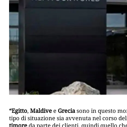
“Egitto
,
Maldive
e
Grecia
sono in questo mo
tipo di situazione sia avvenuta nel corso de
timore
da parte dei clienti, quindi quello ch