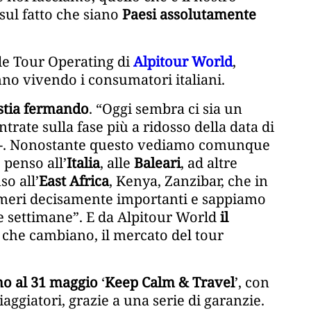
sul fatto che siano
Paesi assolutamente
le Tour Operating di
Alpitour World
,
anno vivendo i consumatori italiani.
 stia fermando
. “Oggi sembra ci sia un
rate sulla fase più a ridosso della data di
s -. Nonostante questo vediamo comunque
 penso all’
Italia
, alle
Baleari
, ad altre
so all’
East Africa
, Kenya, Zanzibar, che in
eri decisamente importanti e sappiamo
me settimane”. E da Alpitour World
il
 che cambiano, il mercato del tour
no al 31 maggio
‘
Keep Calm & Travel
’, con
viaggiatori, grazie a una serie di garanzie.