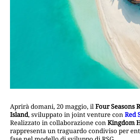
Aprirà domani, 20 maggio, il
Four Seasons R
Island
, sviluppato in joint venture con
Red 
Realizzato in collaborazione con
Kingdom H
rappresenta un traguardo condiviso per en
fase nel modello di sviluppo di RSG.