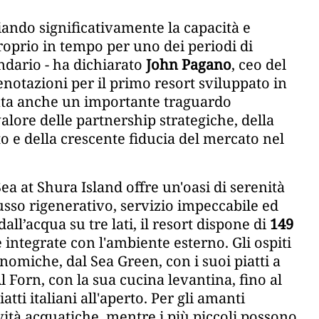
iando significativamente la capacità e
proprio in tempo per uno dei periodi di
ndario - ha dichiarato
John Pagano
, ceo del
enotazioni per il primo resort sviluppato in
enta anche un importante traguardo
lore delle partnership strategiche, della
to e della crescente fiducia del mercato nel
a at Shura Island offre un'oasi di serenità
 lusso rigenerativo, servizio impeccabile ed
all’acqua su tre lati, il resort dispone di
149
ntegrate con l'ambiente esterno. Gli ospiti
nomiche, dal Sea Green, con i suoi piatti a
Al Forn, con la sua cucina levantina, fino al
tti italiani all'aperto. Per gli amanti
ività acquatiche, mentre i più piccoli possono