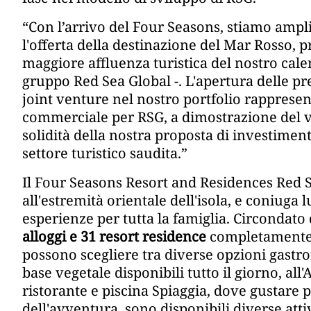
“Con l’arrivo del Four Seasons, stiamo ampl
l'offerta della destinazione del Mar Rosso, 
maggiore affluenza turistica del nostro cale
gruppo Red Sea Global -. L'apertura delle pr
joint venture nel nostro portfolio rappres
commerciale per RSG, a dimostrazione del va
solidità della nostra proposta di investimen
settore turistico saudita.”
Il Four Seasons Resort and Residences Red Se
all'estremità orientale dell'isola, e coniuga
esperienze per tutta la famiglia. Circondato d
alloggi e 31 resort residence
completamente i
possono scegliere tra diverse opzioni gastro
base vegetale disponibili tutto il giorno, all'
ristorante e piscina Spiaggia, dove gustare pia
dell'avventura, sono disponibili diverse att