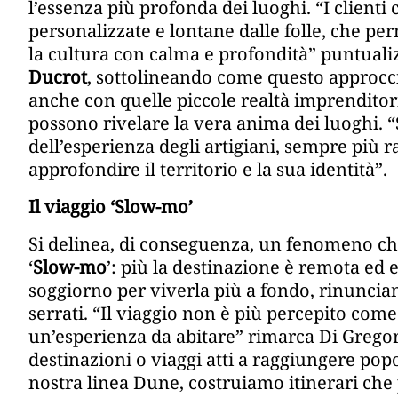
l’essenza più profonda dei luoghi. “I client
personalizzate e lontane dalle folle, che per
la cultura con calma e profondità” puntualiz
Ducrot
, sottolineando come questo approcci
anche con quelle piccole realtà imprenditoria
possono rivelare la vera anima dei luoghi.
dell’esperienza degli artigiani, sempre più 
approfondire il territorio e la sua identità”.
Il viaggio ‘Slow-mo’
Si delinea, di conseguenza, un fenomeno c
‘
Slow-mo
’: più la destinazione è remota ed e
soggiorno per viverla più a fondo, rinuncia
serrati. “Il viaggio non è più percepito co
un’esperienza da abitare” rimarca Di Gregor
destinazioni o viaggi atti a raggiungere pop
nostra linea Dune, costruiamo itinerari che