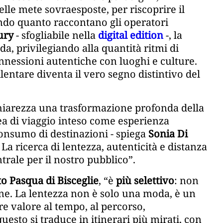
elle mete sovraesposte, per riscoprire il
ondo quanto raccontano gli operatori
ury
- sfogliabile nella
digital edition
-, la
a, privilegiando alla quantità ritmi di
onnessioni autentiche con luoghi e culture.
entare diventa il vero segno distintivo del
hiarezza una trasformazione profonda della
ea di viaggio inteso come esperienza
nsumo di destinazioni - spiega
Sonia Di
 La ricerca di lentezza, autenticità e distanza
trale per il nostro pubblico”.
o Pasqua di Bisceglie
, “è
più selettivo
: non
ene. La lentezza non è solo una moda, è un
re valore al tempo, al percorso,
uesto si traduce in itinerari più mirati, con