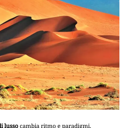
di lusso
cambia ritmo e paradigmi,