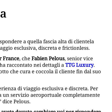
ta
pondere a quella fascia alta di clientela
ggio esclusiva, discreta e frictionless.
r France
, che
Fabien Pelous
, senior vice
ha raccontato nei dettagli a
TTG Luxury
.
to che cura e coccola il cliente fin dal suo
rienza di viaggio esclusiva e discreta. Per
ra un servizio aeroportuale completamente
” dice Pelous.
osa avete dovuto cambiare voi per rispondere