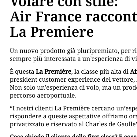
Volare con stile:
Air France raccon
La Premiere
Un nuovo prodotto già pluripremiato, per ris
sempre più interessata a un’esperienza di via
È questa
La Première
, la classe più alta di
Ai
president customer experience del vettore, 
Non solo un’esperienza di volo, ma un prodot
percorso aeroportuale.
“I nostri clienti La Première cercano un’espe
rispondere a queste aspettative offriamo o
privatizzato e riservato al Charles de Gaulle
Cosa chiede il cliente della first class? E c