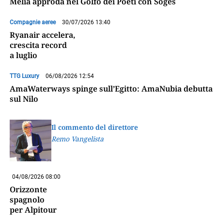
Melià approda nel Golfo dei Poeti con Soges
Compagnie aeree
30/07/2026 13:40
Ryanair accelera,
crescita record
a luglio
TTG Luxury
06/08/2026 12:54
AmaWaterways spinge sull’Egitto: AmaNubia debutta
sul Nilo
Il commento del direttore
Remo Vangelista
04/08/2026 08:00
Orizzonte
spagnolo
per Alpitour