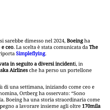
si sarebbe dimesso nel 2024,
Boeing
ha
 e ceo
. La scelta è stata comunicata da
The
riporta
Simpleflying
.
ata in seguito a diversi incident
i, in
ska Airlines
che ha perso un portellone
ù di una settimana, iniziando come ceo e
nomina, Ortberg ha osservato: “Sono
da. Boeing ha una storia straordinaria come
mpegno a lavorare insieme agli oltre
170mila