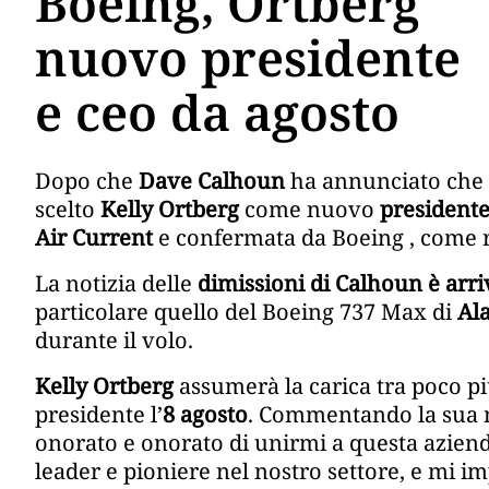
Boeing, Ortberg
nuovo presidente
e ceo da agosto
Dopo che
Dave Calhoun
ha annunciato che 
scelto
Kelly Ortberg
come nuovo
presidente
Air Current
e confermata da Boeing , come 
La notizia delle
dimissioni di Calhoun è arriv
particolare quello del Boeing 737 Max di
Ala
durante il volo.
Kelly Ortberg
assumerà la carica tra poco pi
presidente l’
8 agosto
. Commentando la sua 
onorato e onorato di unirmi a questa azien
leader e pioniere nel nostro settore, e mi i