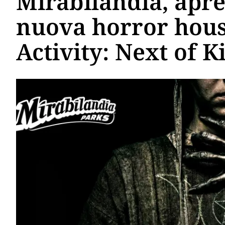
Mirabilandia, apre
nuova horror hou
Activity: Next of K