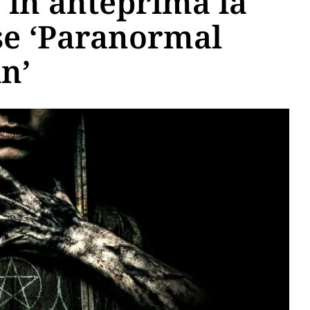
 in anteprima la
se ‘Paranormal
in’