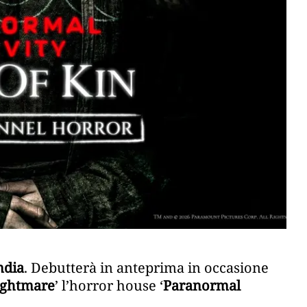
ndia
. Debutterà in anteprima in occasione
ightmare
’ l’horror house ‘
Paranormal