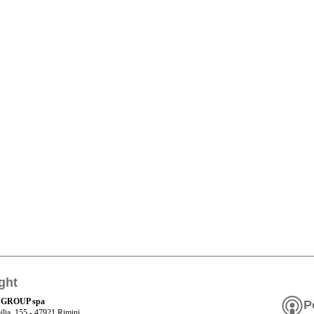
ght
 GROUP spa
P
ilia, 155 - 47921 Rimini