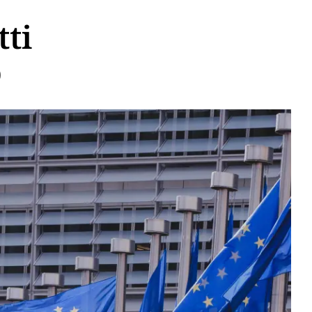
tti
o