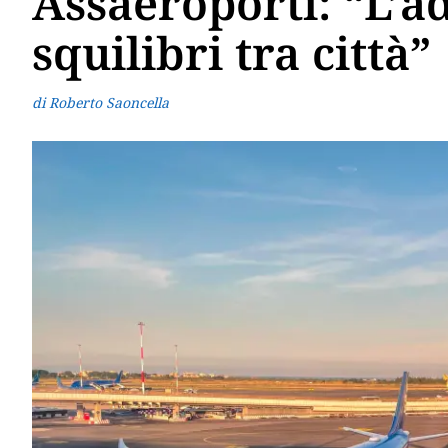
Assaeroporti: “L’a
squilibri tra città”
di Roberto Saoncella