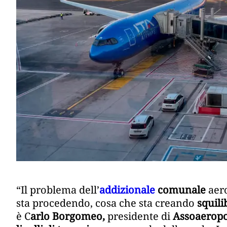
“Il problema dell’
addizionale
comunale
aero
sta procedendo, cosa che sta creando
squili
è C
arlo Borgomeo,
presidente di
Assoaeropo