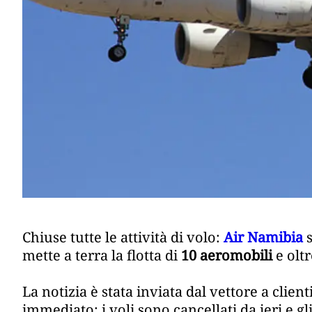
Chiuse tutte le attività di volo:
Air Namibia
s
mette a terra la flotta di
10 aeromobili
e oltr
La notizia è stata inviata dal vettore a client
immediato: i voli sono cancellati da ieri e g