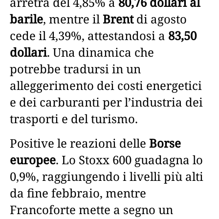
arretra del 4,85% a
80,76 dollari al
barile
, mentre il
Brent
di agosto
cede il 4,39%, attestandosi a
83,50
dollari
. Una dinamica che
potrebbe tradursi in un
alleggerimento dei costi energetici
e dei carburanti per l’industria dei
trasporti e del turismo.
Positive le reazioni delle
Borse
europee
. Lo Stoxx 600 guadagna lo
0,9%, raggiungendo i livelli più alti
da fine febbraio, mentre
Francoforte mette a segno un