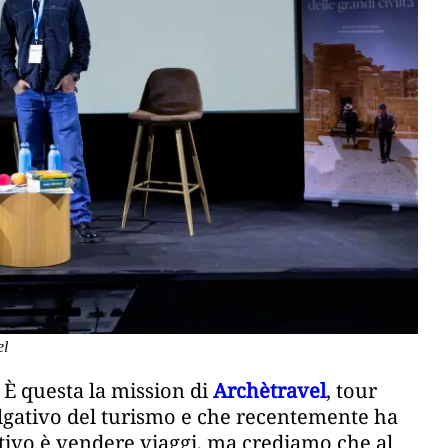
el
 È questa la mission di
Archètravel
, tour
ulgativo del turismo e che recentemente ha
iettivo è vendere viaggi, ma crediamo che al