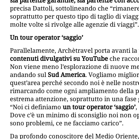
sia partenze garantite, sia partenze con a
precisa Dattoli, sottolineando che “rimaner
soprattutto per questo tipo di taglio di viag
molte volte si rivolge alle agenzie di viaggi”.
Un tour operator ‘saggio’
Parallelamente, Archètravel porta avanti la
contenuti divulgativi su YouTube
che racco
Non viene meno l’esplorazione di nuove met
andando sul
Sud America
. Vogliamo migliora
quest’area perché secondo noi è nelle nostre 
rimarcando come ogni ampliamento della 
estrema attenzione, soprattutto in una fase
“Noi ci definiamo
un tour operator ‘saggio’
,
Dove c’è un minimo di sconsiglio noi non ope
sono problemi, ce ne facciamo carico”.
Da profondo conoscitore del Medio Oriente, 