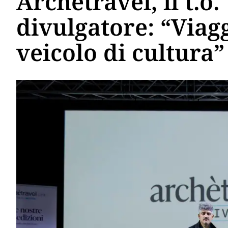
Archètravel, il t.o.
divulgatore: “Viag
veicolo di cultura”