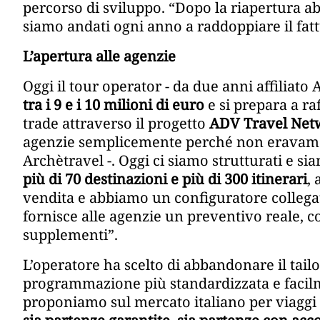
percorso di sviluppo. “Dopo la riapertura 
siamo andati ogni anno a raddoppiare il fatt
L’apertura alle agenzie
Oggi il tour operator - da due anni affiliat
tra i 9 e i 10 milioni di euro
e si prepara a ra
trade attraverso il progetto
ADV Travel Net
agenzie semplicemente perché non eravamo st
Archètravel -. Oggi ci siamo strutturati e s
più di 70 destinazioni e più di 300 itinerari
,
vendita e abbiamo un configuratore collega
fornisce alle agenzie un preventivo reale, c
supplementi”.
L’operatore ha scelto di abbandonare il tai
programmazione più standardizzata e facilm
proponiamo sul mercato italiano per viaggi c